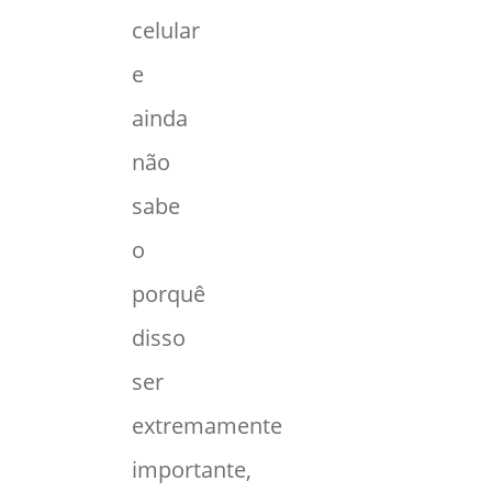
celular
e
ainda
não
sabe
o
porquê
disso
ser
extremamente
importante,