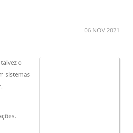
06 NOV 2021
talvez o
om sistemas
or.
ações.