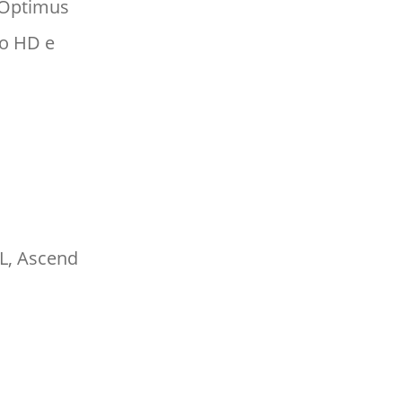
, Optimus
ro HD e
L, Ascend