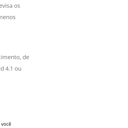
revisa os
 menos
cimento, de
d 4.1 ou
, você