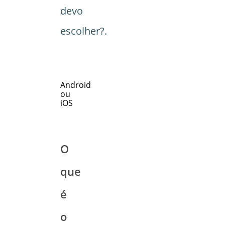
devo
escolher?.
Android
ou
iOS
O
que
é
o