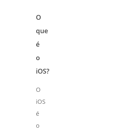
O
que
é
o
iOS?
O
iOS
é
o