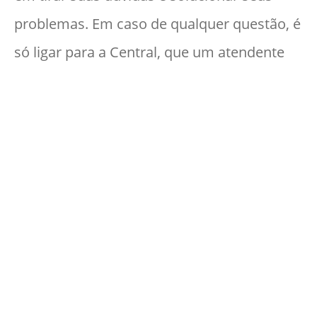
problemas. Em caso de qualquer questão, é
só ligar para a Central, que um atendente
irá te auxiliar.
Biometria
A tecnologia do ObaSmart não inclui
senhas. Então, pensando na praticidade e
segurança, a única forma de desbloquear o
celular é com a impressão digital do
proprietário. Fácil, não é?